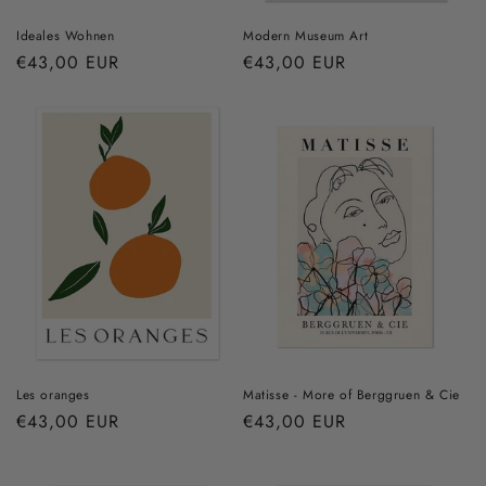
Ideales Wohnen
Modern Museum Art
Prix
€43,00 EUR
Prix
€43,00 EUR
habituel
habituel
Les oranges
Matisse - More of Berggruen & Cie
Prix
€43,00 EUR
Prix
€43,00 EUR
habituel
habituel