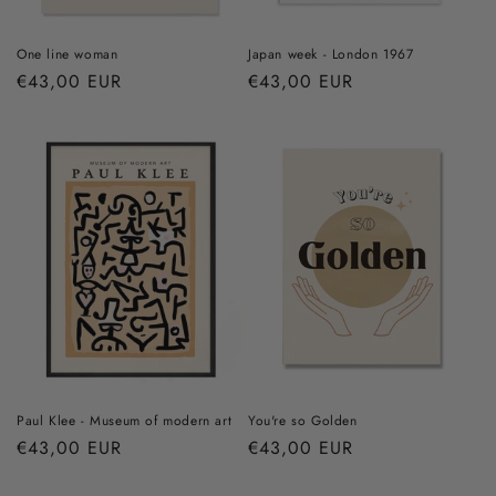
One line woman
Japan week - London 1967
Prix
€43,00 EUR
Prix
€43,00 EUR
habituel
habituel
Paul Klee - Museum of modern art
You're so Golden
Prix
€43,00 EUR
Prix
€43,00 EUR
habituel
habituel