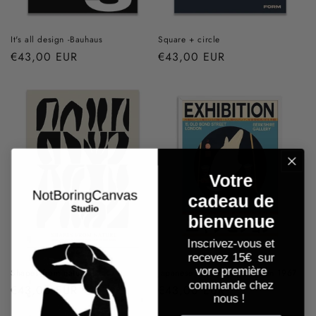
It's all design -Bauhaus
Square + circle
Prix
€43,00 EUR
Prix
€43,00 EUR
habituel
habituel
Votre
cadeau de
bienvenue
Inscrivez-vous et
recevez 15
€ sur
vore première
Shapes from nature
Japanese Exhibition - London 1967
commande chez
Prix
€43,00 EUR
Prix
€43,00 EUR
nous !
habituel
habituel