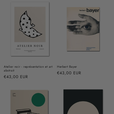
Atelier noir - représentation et art
Herbert Bayer
abstrait
Prix
€43,00 EUR
Prix
€43,00 EUR
habituel
habituel