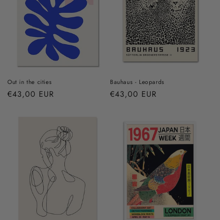
i
o
n
:
Out in the cities
Bauhaus - Leopards
Prix
€43,00 EUR
Prix
€43,00 EUR
habituel
habituel