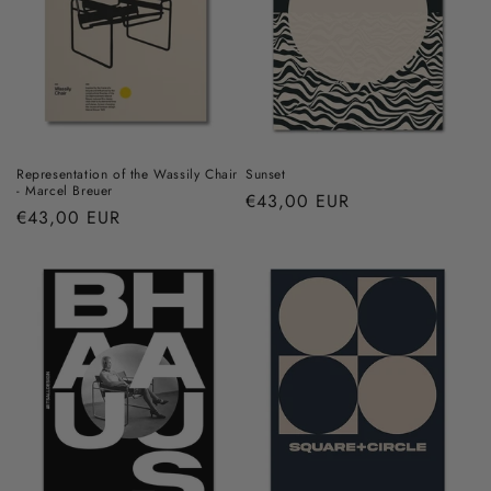
Representation of the Wassily Chair
Sunset
- Marcel Breuer
Prix
€43,00 EUR
Prix
€43,00 EUR
habituel
habituel