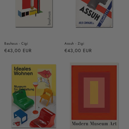
Bauhaus - Cigi
Assuh - Zigi
Prix
€43,00 EUR
Prix
€43,00 EUR
habituel
habituel