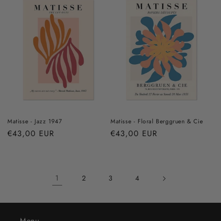
Matisse - Jazz 1947
Matisse - Floral Berggruen & Cie
Prix
€43,00 EUR
Prix
€43,00 EUR
habituel
habituel
1
2
3
4
Menu