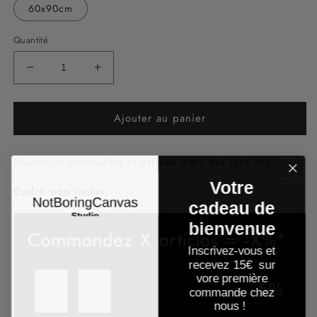
60x90cm
Quantité
Réduire
Augmenter
la
la
quantité
quantité
Ajouter au panier
de
de
Out
Out
in
in
Illustration minimaliste et estivale dans des tons vifs.
the
the
cities
cities
Votre
Cadre non inclus.
cadeau de
bienvenue
Inscrivez-vous et
recevez 15
€ sur
vore première
commande chez
nous !