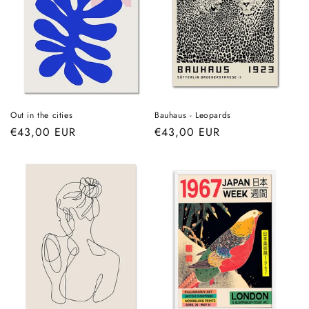
i
o
n
:
Out in the cities
Bauhaus - Leopards
Prix
€43,00 EUR
Prix
€43,00 EUR
habituel
habituel