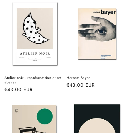
Atelier noir - représentation et art
Herbert Bayer
abstrait
Prix
€43,00 EUR
Prix
€43,00 EUR
habituel
habituel