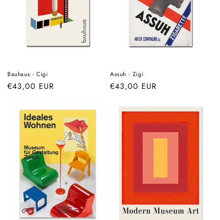
Bauhaus - Cigi
Assuh - Zigi
Prix
€43,00 EUR
Prix
€43,00 EUR
habituel
habituel