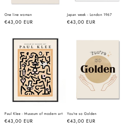
One line woman
Japan week - London 1967
Prix
€43,00 EUR
Prix
€43,00 EUR
habituel
habituel
Paul Klee - Museum of modern art
You're so Golden
Prix
€43,00 EUR
Prix
€43,00 EUR
habituel
habituel