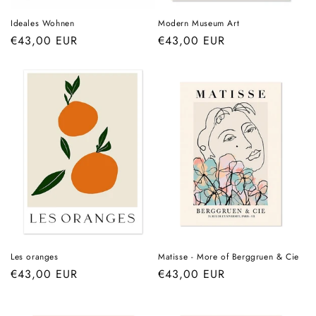
Ideales Wohnen
Modern Museum Art
Prix
€43,00 EUR
Prix
€43,00 EUR
habituel
habituel
Les oranges
Matisse - More of Berggruen & Cie
Prix
€43,00 EUR
Prix
€43,00 EUR
habituel
habituel