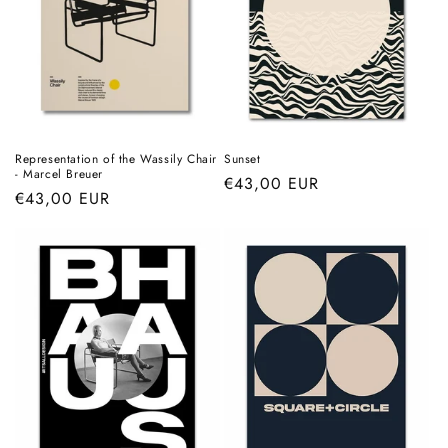
Representation of the Wassily Chair
Sunset
- Marcel Breuer
Prix
€43,00 EUR
Prix
€43,00 EUR
habituel
habituel