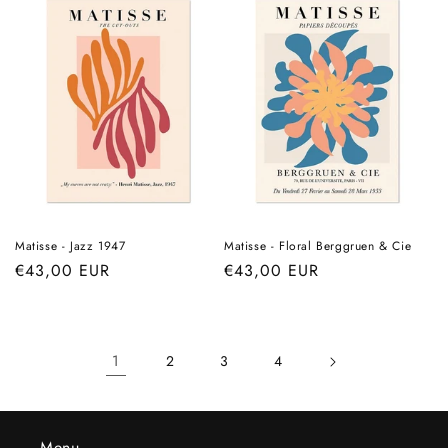
Matisse - Jazz 1947
Matisse - Floral Berggruen & Cie
Prix
€43,00 EUR
Prix
€43,00 EUR
habituel
habituel
1
2
3
4
Menu