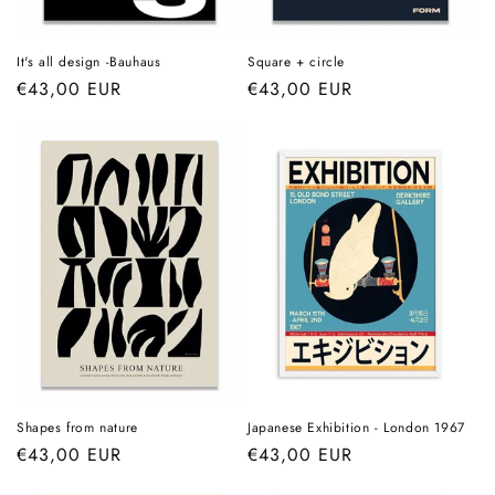
It's all design -Bauhaus
Square + circle
Prix
€43,00 EUR
Prix
€43,00 EUR
habituel
habituel
Shapes from nature
Japanese Exhibition - London 1967
Prix
€43,00 EUR
Prix
€43,00 EUR
habituel
habituel