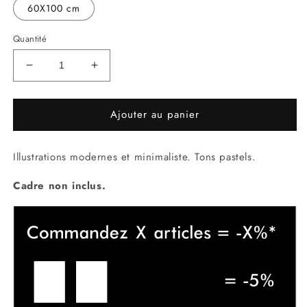
60X100 cm
Quantité
Réduire
Augmenter
la
la
quantité
quantité
Ajouter au panier
de
de
In
In
osmosis
osmosis
Illustrations modernes et minimaliste. Tons pastels.
-
-
Blob
Blob
Cadre non inclus.