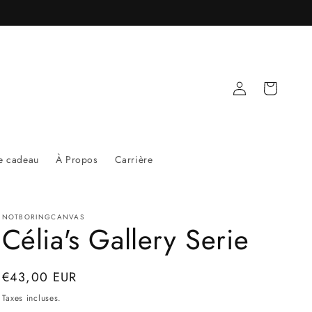
Connexion
Panier
e cadeau
À Propos
Carrière
NOTBORINGCANVAS
Célia's Gallery Serie
Prix
€43,00 EUR
habituel
Taxes incluses.