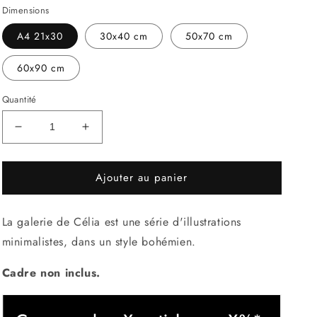
Dimensions
A4 21x30
30x40 cm
50x70 cm
60x90 cm
Quantité
Réduire
Augmenter
la
la
quantité
quantité
Ajouter au panier
de
de
Célia&#39;s
Célia&#39;s
Gallery
Gallery
La galerie de Célia est une série d'illustrations
Serie
Serie
minimalistes, dans un style bohémien.
Cadre non inclus.