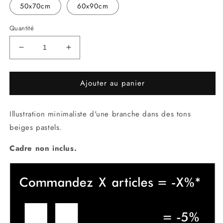
50x70cm
60x90cm
Quantité
Réduire
Augmenter
la
la
quantité
quantité
Ajouter au panier
de
de
La
La
Branche
Branche
Illustration minimaliste d'une branche dans des tons
beiges pastels.
Cadre non inclus.